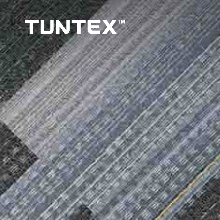
メ
イ
ン
コ
ン
テ
ン
ツ
に
移
ホームページ
デザイン
多様性
動