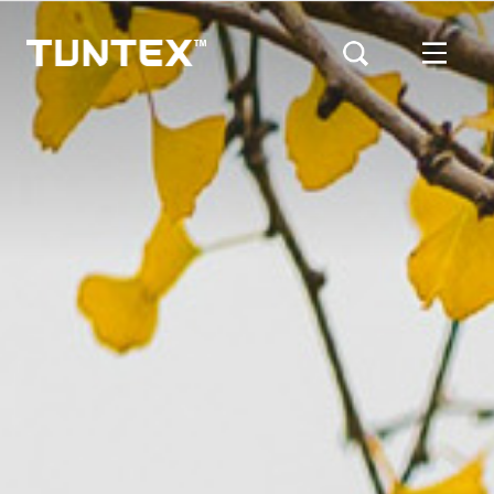
メ
イ
ン
コ
ン
テ
ン
ツ
に
ホームページ
デザイン
Ginkgoコレクション
移
動