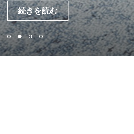
続きを読む
続きを読む
続きを読む
続きを読む
Reinventing Flooring
Tuntexは、最先端の技術と環境に優
しい製品を、世界に、より良く、よ
り持続可能な空間を作ることに取り
組んでいます。