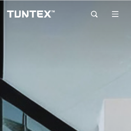
メ
イ
ン
コ
ン
テ
ン
ツ
に
移
動