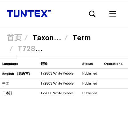
首页
Taxonomy
Term
T72803 White Pebble
跳
查看
Translate
（活
转
Primary
到
动
主
标
Language
翻译
Status
Operations
要
签）
内
English （源语言）
T72803 White Pebble
Published
容
tabs
中文
T72803 White Pebble
Published
日本語
T72803 White Pebble
Published