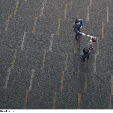
リ
ー
タ
ブ
Read more
about