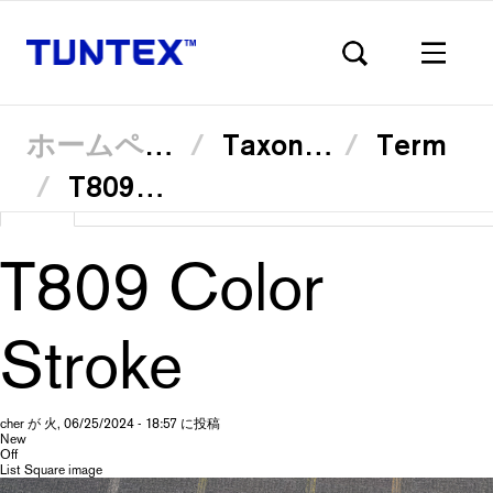
ホームページ
Taxonomy
Term
T80933 Ruby
メ
ビュー
(ア
Translate
イ
プ
ン
ク
コ
テ
ン
T809 Color
ィ
テ
ブ
ン
ラ
な
ツ
に
タ
移
Stroke
ブ)
動
イ
cher
が
火, 06/25/2024 - 18:57
に投稿
New
マ
Off
List Square image