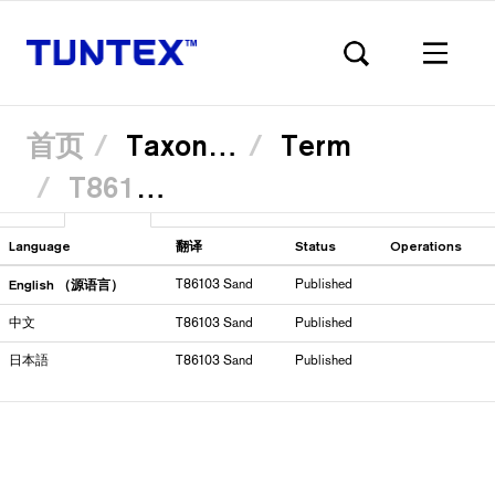
首页
Taxonomy
Term
T86103 Sand
跳
查看
Translate
（活
转
Primary
到
动
主
标
Language
翻译
Status
Operations
要
签）
内
English （源语言）
T86103 Sand
Published
容
tabs
中文
T86103 Sand
Published
日本語
T86103 Sand
Published