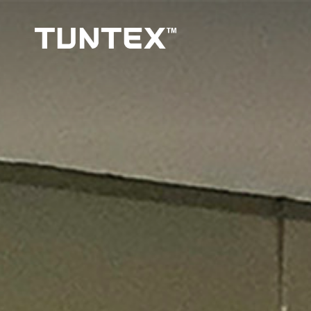
跳
转
到
主
要
内
容
首页
项目
艾融软件