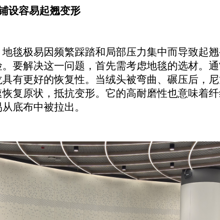
阶铺设容易起翘变形
，地毯极易因频繁踩踏和局部压力集中而导致起翘
险。要解决这一问题，首先需考虑地毯的选材。通
龙具有更好的恢复性。当绒头被弯曲、碾压后，尼
速恢复原状，抵抗变形。它的高耐磨性也意味着纤
易从底布中被拉出。