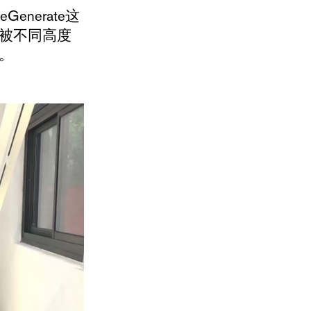
nerate这
被不同高度
。