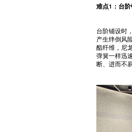
难点1：台
台阶铺设时
产生绊倒风
酯纤维，尼
弹簧一样迅
断、进而不