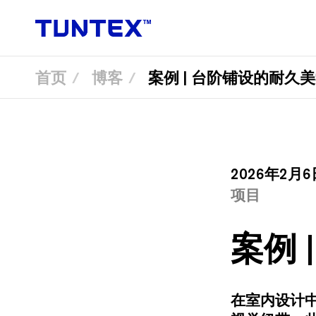
首页
博客
案例 | 台阶铺设的耐久
跳
转
到
主
要
内
容
2026年2月6
项目
案例
在室内设计